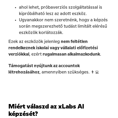
ahol lehet, próbaverziós szolgáltatással is
kipróbálható lesz az adott eszköz.
Ugyanakkor nem szeretnénk, hogy a képzés
során megszerezhető tudást limitált elérésű
eszközök korlátozzák.
Ezek az eszközök jelenleg
nem feltétlen
rendelkeznek iskolai vagy vállalati előfizetési
verziókkal
, ezért
rugalmasan alkalmazkodunk
.
Támogatást nyújtunk az accountok
létrehozásához
, amennyiben szükséges. 👨‍💻
Miért válaszd az xLabs AI
képzését?