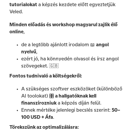
tutorialokat
a képzés kezdete előtt egyeztetjük
Veled.
Minden előadás és workshop magyarul zajlik élő
online
,
de a legtöbb ajánlott irodalom 📖
angol
nyelvű
,
ezért jó, ha könnyedén olvasol és írsz angol
szövegeket. 🇬🇧
Fontos tudnivaló a költségekről:
A szükséges szoftver eszközöket (különböző
AI toolokat) 🎛️
a hallgatóknak kell
finanszírozniuk
a képzés díján felül.
Ennek mértéke jelenlegi becslés szerint:
50–
100 USD + Áfa
.
Törekszünk az optimalizálásra: