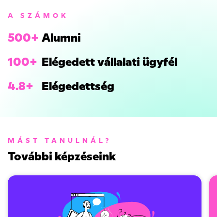
A SZÁMOK
500+
Alumni
100+
Elégedett vállalati ügyfél
4.8+
Elégedettség
MÁST TANULNÁL?
További képzéseink