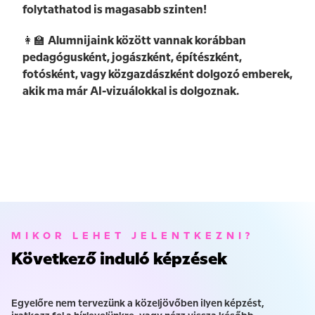
folytathatod is magasabb szinten!
👩‍🏫
Alumnijaink között vannak korábban
pedagógusként, jogászként, építészként,
fotósként, vagy közgazdászként dolgozó emberek,
akik ma már AI-vizuálokkal is dolgoznak.
MIKOR LEHET JELENTKEZNI?
Következő induló képzések
Egyelőre nem tervezünk a közeljövőben ilyen képzést,