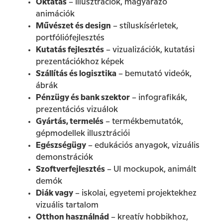
Oktatás
– illusztrációk, magyarázó
animációk
Művészet és design
– stíluskísérletek,
portfóliófejlesztés
Kutatás fejlesztés
– vizualizációk, kutatási
prezentációkhoz képek
Szállítás és logisztika
– bemutató videók,
ábrák
Pénzügy és bank szektor
– infografikák,
prezentációs vizuálok
Gyártás, termelés
– termékbemutatók,
gépmodellek illusztrációi
Egészségügy
– edukációs anyagok, vizuális
demonstrációk
Szoftverfejlesztés
– UI mockupok, animált
demók
Diák vagy
– iskolai, egyetemi projektekhez
vizuális tartalom
Otthon használnád
– kreatív hobbikhoz,