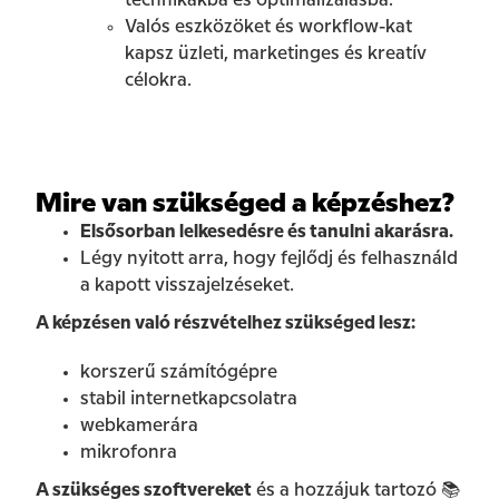
technikákba és optimalizálásba.
Valós eszközöket és workflow-kat
kapsz üzleti, marketinges és kreatív
célokra.
Mire van szükséged a képzéshez?
Elsősorban lelkesedésre és tanulni akarásra.
Légy nyitott arra, hogy fejlődj és felhasználd
a kapott visszajelzéseket.
A képzésen való részvételhez szükséged lesz:
korszerű számítógépre
stabil internetkapcsolatra
webkamerára
mikrofonra
A szükséges szoftvereket
és a hozzájuk tartozó 📚