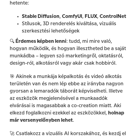
hetente:
Stable Diffusion
,
ComfyUI
,
FLUX
,
ControlNet
Stílusok, 3D renderelés kiváltása, vizuális
szerkesztési lehetőségek
🔍
Érdemes képben lenni
: tudd, mi mire való,
hogyan működik, és hogyan illesztheted be a saját
munkádba – legyen szó marketingről, oktatásról,
design-ról, alkotásról vagy akár csak hobbiról.
🎯 Akinek a munkája képalkotás és videó alkotás
területén van és nem lép ebbe az irányba nagyon
gyorsan a lemaradók táborát képviselheti. Illetve
az eszközök megjelenésével a munkaadók
elvárásai is magasabbak a co-creation miatt. Aki
elkezd foglalkozni ezekkel az eszközökkel,
holnap
már versenyelőnyben lehet
.
🚀 Csatlakozz a vizuális AI korszakához, és kezdj el