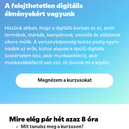
A felejthetetlen digitális
élményekért vagyunk
Hiszünk abban, hogy a digitális korban ez az, amin
termékek, márkák, kampányok, vezetők és vállalatok
sikere múlik. A versenyképesség kulcsa pedig egyre
inkább az erős, biztos alapokra épülő digitális
szakértelem lesz, akár munkaadókról, akár
munkavállalókról van szó. Itt jövünk mi a képbe.
Megnézem a kurzusokat
Mire elég pár hét azaz 8 óra
Mit tanulsz meg a kurzuson?