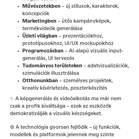
Művészetekben
– új stílusok, karakterek,
koncepciók
Marketingben
– ütős kampányképek,
termékvideók generálása
Üzleti világban
– prezentációkhoz,
prototípusokhoz, UI/UX mockupokhoz
Programozásban
– AI-alapú vizuális input-
generálás, UI tervezés
Tudományos területeken
– adatvizualizációk,
szimulációk illusztrálása
Otthonunkban
– személyes projektek,
kreatív kísérletezés, poszterkészítés
✨ A képgenerálás és videóalkotás ma már nem
csak a profik kiváltsága – ezek az eszközök
demokratizálják a vizuális készségeket.
⚙️ A technológia gyorsan fejlődik – új funkciók,
modellek és platformok jelennek meg szinte