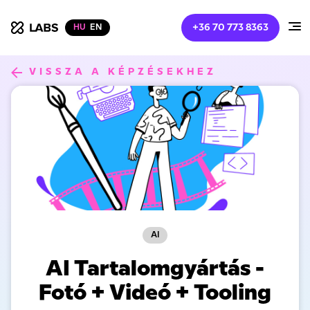
+36 70 773 8363
HU
EN
xLabs
VISSZA A KÉPZÉSEKHEZ
AI
AI Tartalomgyártás -
Fotó + Videó + Tooling