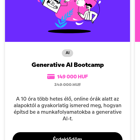
AI
Generative AI Bootcamp
149 000 HUF
349 000 HUF
A 10 óra több hetes élő, online órák alatt az
alapoktól a gyakorlatig ismered meg, hogyan
építsd be a munkafolyamatokba a generative
AI-t.
Érdeklődöm