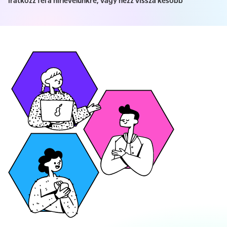
iratkozz fel a hírlevelünkre, vagy nézz vissza később