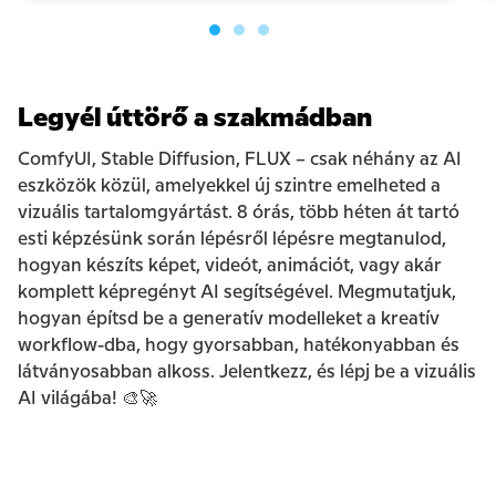
Legyél úttörő a szakmádban
ComfyUI, Stable Diffusion, FLUX – csak néhány az AI
eszközök közül, amelyekkel új szintre emelheted a
vizuális tartalomgyártást. 8 órás, több héten át tartó
esti képzésünk során lépésről lépésre megtanulod,
hogyan készíts képet, videót, animációt, vagy akár
komplett képregényt AI segítségével. Megmutatjuk,
hogyan építsd be a generatív modelleket a kreatív
workflow-dba, hogy gyorsabban, hatékonyabban és
látványosabban alkoss. Jelentkezz, és lépj be a vizuális
AI világába! 🎨🚀