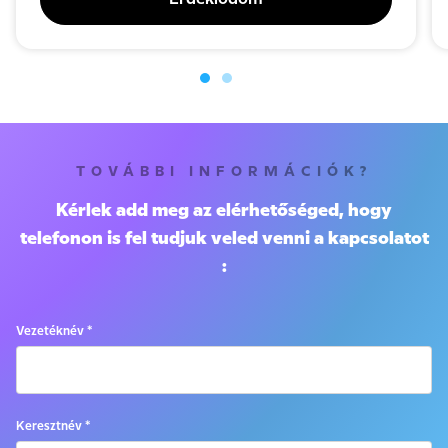
TOVÁBBI INFORMÁCIÓK?
Kérlek add meg az elérhetőséged, hogy
telefonon is fel tudjuk veled venni a kapcsolatot
:
Vezetéknév *
Keresztnév *