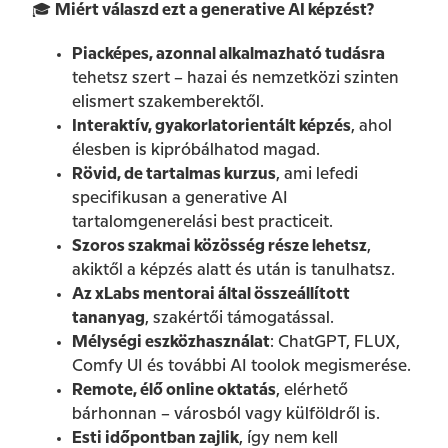
🎓
Miért válaszd ezt a generative AI képzést?
Piacképes, azonnal alkalmazható tudásra
tehetsz szert – hazai és nemzetközi szinten
elismert szakemberektől.
Interaktív, gyakorlatorientált képzés
, ahol
élesben is kipróbálhatod magad.
Rövid, de tartalmas kurzus
, ami lefedi
specifikusan a generative AI
tartalomgenerelási best practiceit.
Szoros szakmai közösség része lehetsz
,
akiktől a képzés alatt és után is tanulhatsz.
Az xLabs mentorai által összeállított
tananyag
, szakértői támogatással.
Mélységi eszközhasználat
: ChatGPT, FLUX,
Comfy UI és további AI toolok megismerése.
Remote, élő online oktatás
, elérhető
bárhonnan – városból vagy külföldről is.
Esti időpontban zajlik
, így nem kell