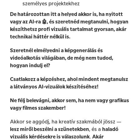
személyes projektekhez
De határozottan itt a helyed akkor is, ha nyitott
vagy az AI-ra 🤖, és szeretnéd megtanulni, hogyan
készíthetsz profi vizuális tartalmat gyorsan, akár
technikai háttér nélkül is.
Szeretnél elmélyedni a képgenerálás és
videóalkotás világában, de még nem tudod,
hogyan indulj el?
Csatlakozz a képzéshez, ahol mindent megtanulsz
a látványos AI-vizuálok készítéséhez!
Ne félj belevágni, akkor sem, ha nem vagy grafikus
vagy filmes szakember!
‍Akkor se aggódj, ha kreatív szakmából jössz —
lesz miről beszélni a szünetekben
, és a
haladó
vizuális kérdésekre is válaszolunk
.
Akár