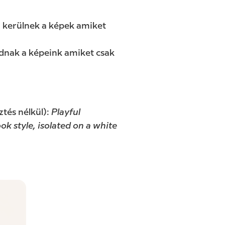
 kerülnek a képek amiket
ódnak a képeink amiket csak
tés nélkül):
Playful
k style, isolated on a white