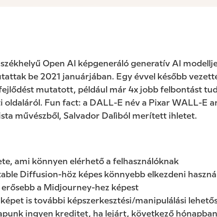
székhelyű Open AI képgeneráló generatív AI modellje
utattak be 2021 januárjában. Egy évvel később vezet
fejlődést mutatott, például már 4x jobb felbontást tu
 oldaláról. Fun fact: a DALL-E név a Pixar WALL-E an
ista művészből, Salvador Dalìból merített ihletet.
lete, ami könnyen elérhető a felhasználóknak
able Diffusion-höz képes könnyebb elkezdeni haszná
a erősebb a Midjourney-hez képest
t képet is további képszerkesztési/manipulálási lehet
punk ingyen kreditet, ha lejárt, következő hónapban 