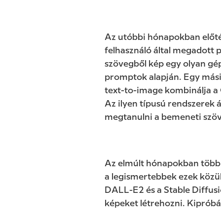
Az utóbbi hónapokban előté
felhasználó által megadott 
szövegből kép egy olyan gép
promptok alapján. Egy mási
text-to-image kombinálja a
Az ilyen típusú rendszerek 
megtanulni a bemeneti szöv
Az elmúlt hónapokban több g
a legismertebbek ezek közül
DALL-E2 és a Stable Diffusi
képeket létrehozni. Kipróbá