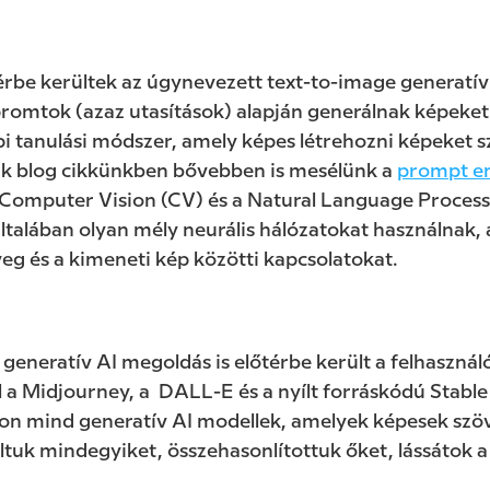
rbe kerültek az úgynevezett text-to-image generatí
promtok (azaz utasítások) alapján generálnak képeket
i tanulási módszer, amely képes létrehozni képeket s
k blog cikkünkben bővebben is mesélünk a
prompt e
 Computer Vision (CV) és a Natural Language Process
általában olyan mély neurális hálózatokat használnak
eg és a kimeneti kép közötti kapcsolatokat.
eneratív AI megoldás is előtérbe került a felhasznál
 a Midjourney, a DALL-E és a nyílt forráskódú Stable
on mind generatív AI modellek, amelyek képesek szöv
ltuk mindegyiket, összehasonlítottuk őket, lássátok a