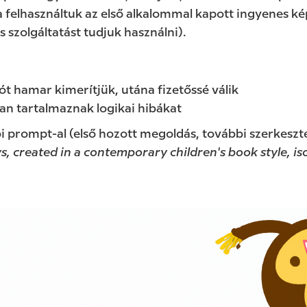
a felhasználtuk az első alkalommal kapott ingyenes ké
s szolgáltatást tudjuk használni).
ót hamar kimerítjük, utána fizetőssé válik
an tartalmaznak logikai hibákat
 prompt-al (első hozott megoldás, további szerkeszté
, created in a contemporary children's book style, i