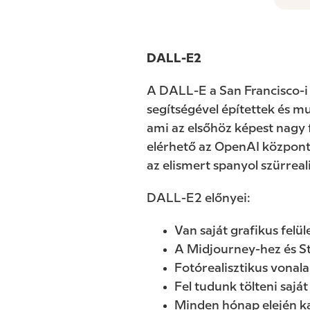
DALL-E2
A DALL-E a San Francisco-i 
segítségével építettek és m
ami az elsőhöz képest nagy 
elérhető az OpenAI központi
az elismert spanyol szürreal
DALL-E2 előnyei:
Van saját grafikus felü
A Midjourney-hez és St
Fotórealisztikus vonal
Fel tudunk tölteni sajá
Minden hónap elején ka