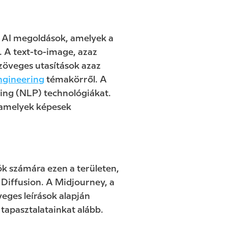
v AI megoldások, amelyek a
. A text-to-image, azaz
zöveges utasítások azaz
ngineering
témakörről. A
ing (NLP) technológiákat.
, amelyek képesek
ók számára ezen a területen,
 Diffusion. A Midjourney, a
eges leírások alapján
 tapasztalatainkat alább.