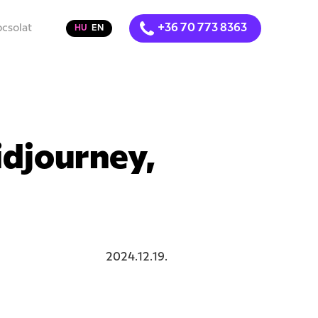
+36 70 773 8363
csolat
HU
EN
idjourney,
2024
.
12
.
19
.