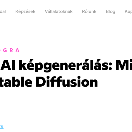
dal
Képzések
Vállalatoknak
Rólunk
Blog
Kap
OGRA
 AI képgenerálás: M
table Diffusion
ra