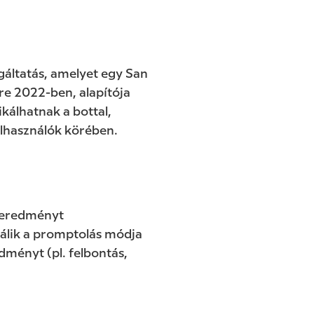
gáltatás, amelyet egy San
tre 2022-ben, alapítója
kálhatnak a bottal,
elhasználók körében.
égeredményt
válik a promptolás módja
ményt (pl. felbontás,