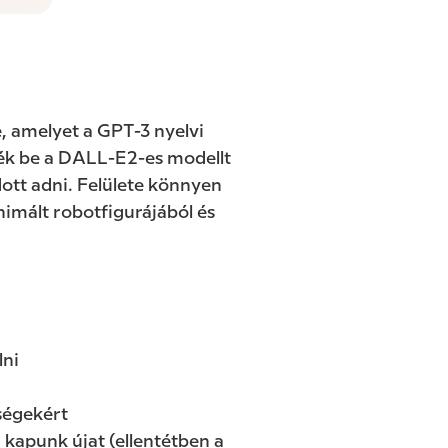
, amelyet a GPT-3 nyelvi
ték be a DALL-E2-es modellt
dott adni. Felülete könnyen
imált robotfigurájából és
lni
őségekért
kapunk újat (ellentétben a