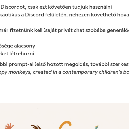
 a Discordot, csak ezt követően tudjuk használni
aotikus a Discord felületén, nehezen követhető hova
már fizetnünk kell (saját privát chat szobába generál
ősége alacsony
ket létrehozni
bbi prompt-al (első hozott megoldás, további szerkesz
appy monkeys, created in a contemporary children's boo