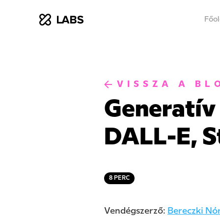
Főol
xLabs
VISSZA A BL
Generatív
DALL-E, S
8
PERC
Vendégszerző:
Bereczki Nó