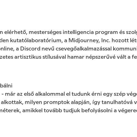
 elérhető, mesterséges intelligencia program és szol
tlen kutatólaboratórium, a Midjourney, Inc. hozott lé
online, a Discord nevű csevegőalkalmazással kommuni
zetes artisztikus stílusával hamar népszerűvé vált a f
bálni
- már az első alkalommal el tudunk érni egy szép v
alkottak, milyen promptok alapján, így tanulhatóvá 
éterek, amikkel tovább tudjuk befolyásolni a végered