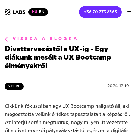
+36 70 773 8363
HU
EN
xLabs
VISSZA A BLOGRA
Divattervezéstől a UX-ig - Egy
diákunk mesélt a UX Bootcamp
élményekről
2024
.
12
.
19
.
5
PERC
Cikkünk fókuszában egy UX Bootcamp hallgató áll, aki
megosztotta velünk értékes tapasztalatait a képzésről.
Az interjú során megtudtuk, hogy milyen út vezetette
őt a divattervezői pályaválasztástól egészen a digitális