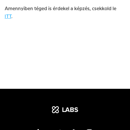
Amennyiben téged is érdekel a képzés, csekkold le
ITT
.
xLabs