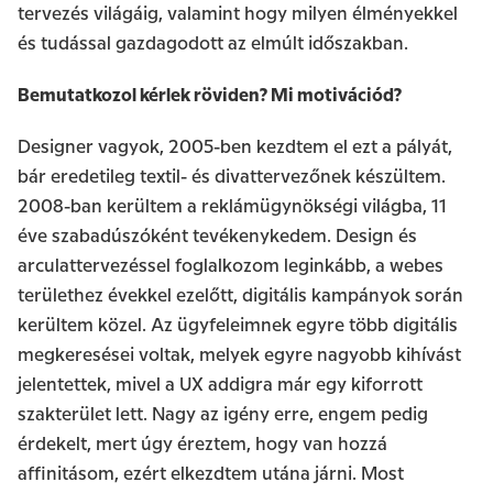
tervezés világáig, valamint hogy milyen élményekkel
és tudással gazdagodott az elmúlt időszakban.
Bemutatkozol kérlek röviden? Mi motivációd?
Designer vagyok, 2005-ben kezdtem el ezt a pályát,
bár eredetileg textil- és divattervezőnek készültem.
2008-ban kerültem a reklámügynökségi világba, 11
éve szabadúszóként tevékenykedem. Design és
arculattervezéssel foglalkozom leginkább, a webes
területhez évekkel ezelőtt, digitális kampányok során
kerültem közel. Az ügyfeleimnek egyre több digitális
megkeresései voltak, melyek egyre nagyobb kihívást
jelentettek, mivel a UX addigra már egy kiforrott
szakterület lett. Nagy az igény erre, engem pedig
érdekelt, mert úgy éreztem, hogy van hozzá
affinitásom, ezért elkezdtem utána járni. Most