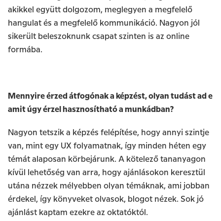
akikkel együtt dolgozom, meglegyen a megfelelő
hangulat és a megfelelő kommunikáció. Nagyon jól
sikerült beleszoknunk csapat szinten is az online
formába.
Mennyire érzed átfogónak a képzést, olyan tudást ad e
amit úgy érzel hasznosítható a munkádban?
Nagyon tetszik a képzés felépítése, hogy annyi szintje
van, mint egy UX folyamatnak, így minden héten egy
témát alaposan körbejárunk. A kötelező tananyagon
kívül lehetőség van arra, hogy ajánlásokon keresztül
utána nézzek mélyebben olyan témáknak, ami jobban
érdekel, így könyveket olvasok, blogot nézek. Sok jó
ajánlást kaptam ezekre az oktatóktól.